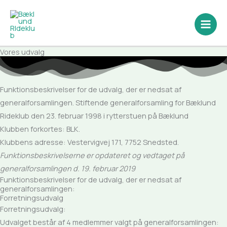
Gå
til
indholdet
Vores udvalg
Funktionsbeskrivelser for de udvalg, der er nedsat af
generalforsamlingen. Stiftende generalforsamling for Bæklund
Rideklub den 23. februar 1998 i rytterstuen på Bæklund
Klubben forkortes: BLK.
Klubbens adresse: Vestervigvej 171, 7752 Snedsted.
Funktionsbeskrivelserne er opdateret og vedtaget på
generalforsamlingen d. 19. februar 2019
Funktionsbeskrivelser for de udvalg, der er nedsat af
generalforsamlingen:
Forretningsudvalg
Forretningsudvalg:
Udvalget består af 4 medlemmer valgt på generalforsamlingen: