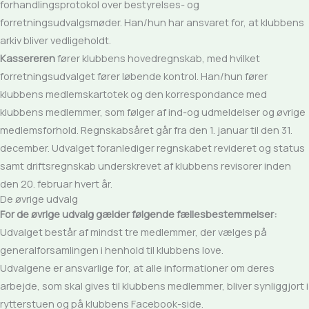
forhandlingsprotokol over bestyrelses- og
forretningsudvalgsmøder. Han/hun har ansvaret for, at klubbens
arkiv bliver vedligeholdt.
Kassereren
fører klubbens hovedregnskab, med hvilket
forretningsudvalget fører løbende kontrol. Han/hun fører
klubbens medlemskartotek og den korrespondance med
klubbens medlemmer, som følger af ind-og udmeldelser og øvrige
medlemsforhold. Regnskabsåret går fra den 1. januar til den 31.
december. Udvalget foranlediger regnskabet revideret og status
samt driftsregnskab underskrevet af klubbens revisorer inden
den 20. februar hvert år.
De øvrige udvalg
For de øvrige udvalg gælder følgende fællesbestemmelser:
Udvalget består af mindst tre medlemmer, der vælges på
generalforsamlingen i henhold til klubbens love.
Udvalgene er ansvarlige for, at alle informationer om deres
arbejde, som skal gives til klubbens medlemmer, bliver synliggjort i
rytterstuen og på klubbens Facebook-side.