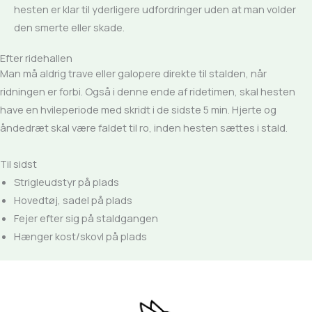
hesten er klar til yderligere ud­fordringer uden at man volder
den smerte eller skade.
Efter ridehallen
Man må aldrig trave eller galopere direkte til stalden, når
ridningen er forbi. Også i denne ende af ridetimen, skal hesten
have en hvile­periode med skridt i de sidste 5 min. Hjerte og
åndedræt skal være faldet til ro, inden hesten sættes i stald.
Til sidst
Strigleudstyr på plads
Hovedtøj, sadel på plads
Fejer efter sig på staldgangen
Hænger kost/skovl på plads