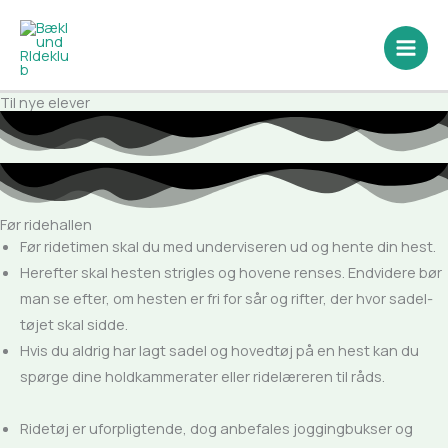
Gå
til
indholdet
Til nye elever
Før ridehallen
Før ridetimen skal du med underviseren ud og hente din hest.
Herefter skal hesten strigles og hovene renses. Endvidere bør
man se efter, om hesten er fri for sår og rifter, der hvor sadel­
tøj­et skal sidde.
Hvis du aldrig har lagt sadel og hovedtøj på en hest kan du
spørge dine holdkammerater eller ridelæreren til råds.
Ridetøj er uforpligtende, dog anbefales jog­gingbukser og