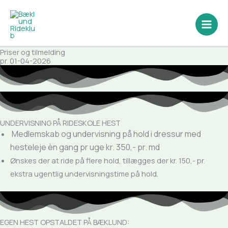
Gå
til
indholdet
Priser og tilmelding
pr. 01-04-2026
UNDERVISNING PÅ RIDESKOLE HEST
Medlemskab og undervisning på hold i dressur med
hesteleje èn gang pr uge kr. 350,- pr. md
Ønskes der at ride på flere hold, tillægges der kr. 150,- pr.
ekstra ugentlig undervisningstime på hold.
EGEN HEST OPSTALDET PÅ BÆKLUND: