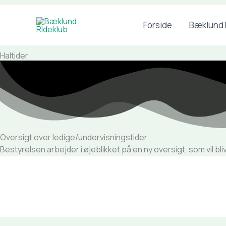
Gå
Forside
Bæklund 
til
indholdet
Haltider
Oversigt over ledige/undervisningstider
Bestyrelsen arbejder i øjeblikket på en ny oversigt, som vil bli